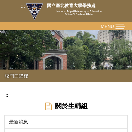
跳
國立臺北教育大學學務處
:::
到
National Taipei University of Education
Office Of Student Affairs
主
要
MENU
內
容
區
校門口鐘樓
:::
關於生輔組
最新消息