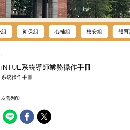
外組
衛保組
心輔組
校安組
體育
:::
iNTUE系統導師業務操作手冊
系統操作手冊
友善列印