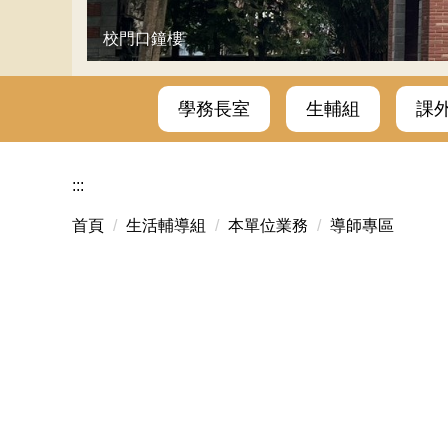
校門口鐘樓
學務長室
生輔組
課
:::
首頁
生活輔導組
本單位業務
導師專區