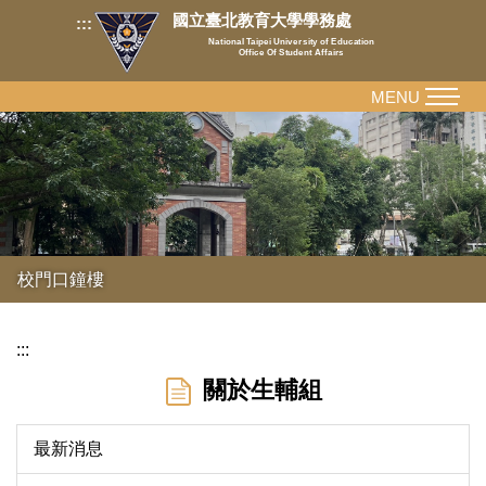
跳
國立臺北教育大學學務處
:::
到
National Taipei University of Education
Office Of Student Affairs
主
要
MENU
內
容
區
校門口鐘樓
:::
關於生輔組
最新消息