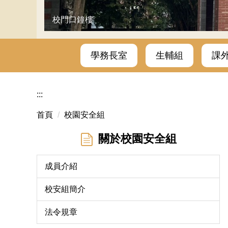
校門口鐘樓
學務長室
生輔組
課
:::
首頁
校園安全組
關於校園安全組
成員介紹
校安組簡介
法令規章