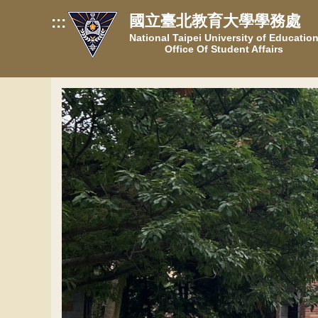
跳
國立臺北教育大學學務處
:::
到
National Taipei University of Educatio
主
Office Of Student Affairs
要
內
容
區