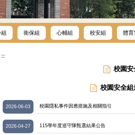
外組
衛保組
心輔組
校安組
體育
:::
校園安
校園安全組
校園隱私事件因應措施及相關指引
2026-06-03
115學年度巡守隊甄選結果公告
2026-04-27