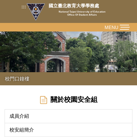
跳
國立臺北教育大學學務處
:::
到
National Taipei University of Education
Office Of Student Affairs
主
要
MENU
內
容
區
校門口鐘樓
關於校園安全組
成員介紹
校安組簡介