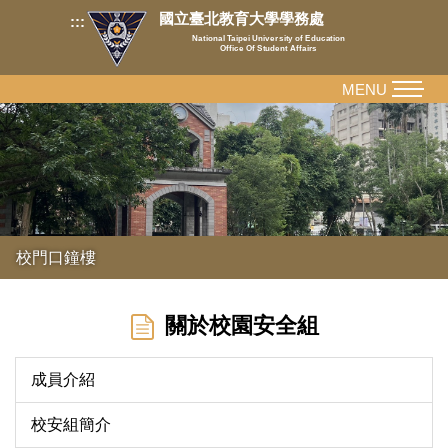
跳
國立臺北教育大學學務處
:::
到
National Taipei University of Education
Office Of Student Affairs
主
要
MENU
內
容
區
校門口鐘樓
關於校園安全組
成員介紹
校安組簡介