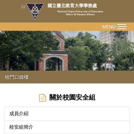
跳
國立臺北教育大學學務處
:::
到
National Taipei University of Education
Office Of Student Affairs
主
要
MENU
內
容
區
校門口鐘樓
關於校園安全組
成員介紹
校安組簡介