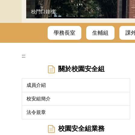
校門口鐘樓
學務長室
生輔組
課
:::
關於校園安全組
成員介紹
校安組簡介
法令規章
校園安全組業務