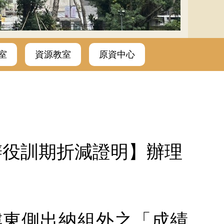
室
資源教室
原資中心
辦役訓期折減證明】辦理
樓東側出納組外之「成績