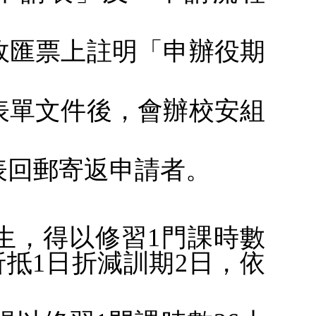
政匯票上註明「申辦役期
表單文件後，會辦校安組
表回郵寄返申請者。
學生，得以修習1門課時數
折抵1日折減訓期2日，依