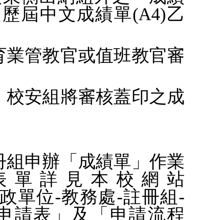
屆中文成績單(A4)
乙
育業管教官或值班教官審
，校安組將審核蓋印之成
冊組申辦「成績單」作業
表單詳見本校網站
u.tw) 行政單位-教務處-註冊組-
申請表」及「申請流程