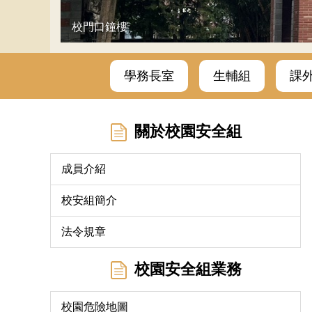
校門口鐘樓
學務長室
生輔組
課
關於校園安全組
成員介紹
校安組簡介
法令規章
校園安全組業務
校園危險地圖