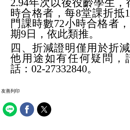
2.94年次以後役齡學生，
時合格者，每8
堂課折抵
門課時數72小時合格者，
期9日，依此類推。
四、
折減證明僅用於折
他用途
如
有任何疑問，
話：02-27332840。
友善列印