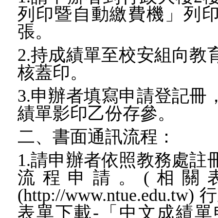
列印暨自動繳費機」列印歷
張。
2.持成績單至校安組向教
核蓋印。
3.申辦者填寫申請登記冊
績單影印乙份存參。
二、書面通訊流程：
1.請申辦者依照教務處註
流程申請。(相關
(http://www.ntue.ed
表
單下載-
「中文成績單