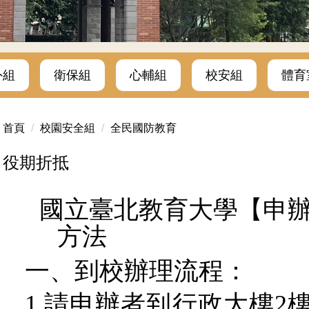
外組
衛保組
心輔組
校安組
體育
首頁
校園安全組
全民國防教育
役期折抵
國立臺北教育大學【申
方法
一、
到校辦理流程：
1.請申辦者到行政大樓
2