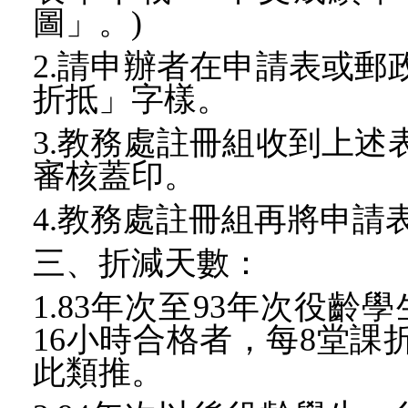
圖」。)
2.請申辦者在申請表或郵
折抵」字樣。
3.教務處註冊組收到上述
審核蓋印。
4.教務處註冊組再將申請
三、
折減天數：
1.
83年次至93年次役齡
16小時合格者，每8堂課
此類推。