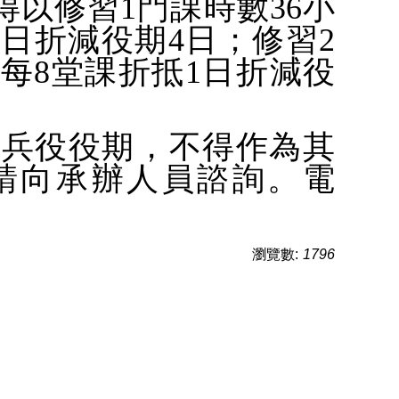
得以修習1門課時數36小
1日折減役期4日；
修習2
每8
堂課折抵1日折
減役
減兵役役期，不得作為其
請向承辦人員諮詢。電
瀏覽數:
1796