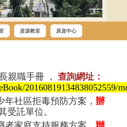
室
資源教室
原資中心
長親職手冊 ，
查詢網址：
le/eBook/20160819134838052559/mo
少年社區拒毒預防方案，
辦
及其受託單位。
癮者家庭支持服務方案，
辦