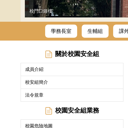
校門口鐘樓
學務長室
生輔組
課
關於校園安全組
成員介紹
校安組簡介
法令規章
校園安全組業務
校園危險地圖