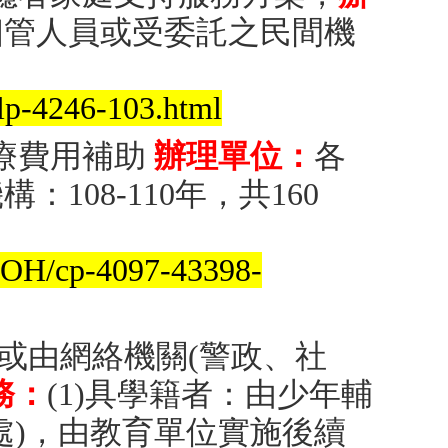
個管人員或受委託之民間機
lp-4246-103.html
療費用補助
辦理單位：
各
108-110年，共160
AOH/cp-4097-43398-
或由網絡機關(警政、社
務：
(1)具學籍者：由少年輔
處)，由教育單位實施後續