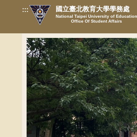
跳
國立臺北教育大學學務處
:::
到
National Taipei University of Educatio
主
Office Of Student Affairs
要
內
容
區