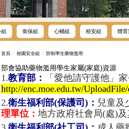
外組
衛保組
心輔組
校安組
體育
首頁
校園安全組
防制學生藥物濫用
部會協助藥物濫用學生家屬(家庭)資源
1.
教育部：
「愛他請守護他」家
http://enc.moe.edu.tw/UploadFi
2.
衛生福利部(保護司)：
兒童及
理單位：
地方政府社會局(處)
3.
衛生福利部(社工司)：
成人藥