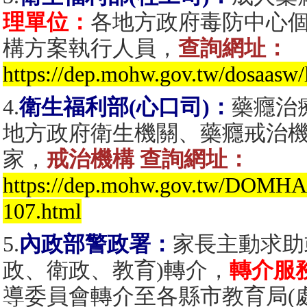
理單位：
各地方政府毒防中心
構方案執行人員，
查詢網址：
https://dep.mohw.gov.tw/dosaasw/
4.
衛生福利部(心口司)：
藥癮治
地方政府衛生機關、藥癮戒治機構：
家，
戒治機構 查詢網址：
https://dep.mohw.gov.tw/DOMH
107.html
5.
內政部警政署：
家長主動求助
政、衛政、教育)轉介，
轉介服
導委員會轉介至各縣市教育局(