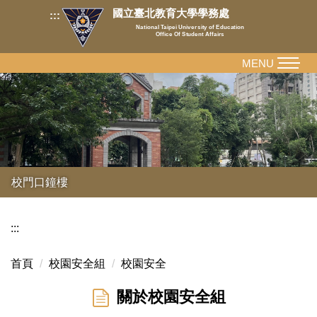
跳
國立臺北教育大學學務處
:::
到
National Taipei University of Education
Office Of Student Affairs
主
要
MENU
內
容
區
校門口鐘樓
:::
首頁
校園安全組
校園安全
關於校園安全組