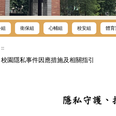
外組
衛保組
心輔組
校安組
體育
:::
校園隱私事件因應措施及相關指引