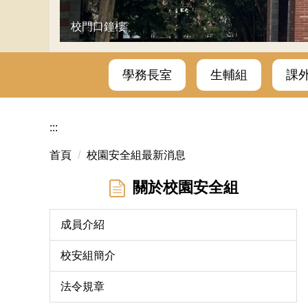
校門口鐘樓
學務長室
生輔組
課
:::
首頁
校園安全組最新消息
關於校園安全組
成員介紹
校安組簡介
法令規章