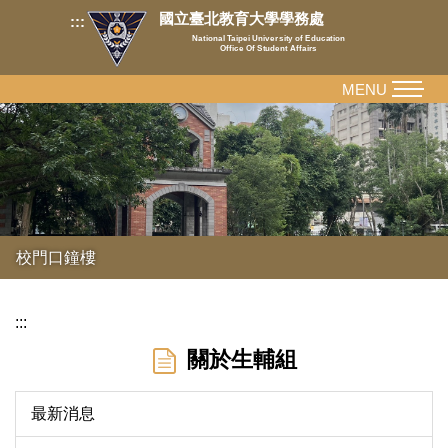
跳
國立臺北教育大學學務處
:::
到
National Taipei University of Education
Office Of Student Affairs
主
要
MENU
內
容
區
校門口鐘樓
:::
關於生輔組
最新消息