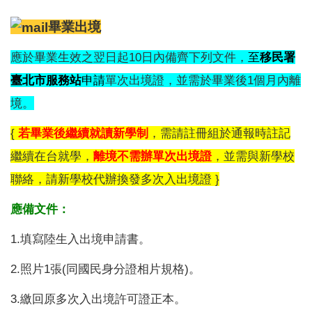
畢業出境
應於畢業生效之翌日起10日內備齊下列文件，
至
移民署
臺北市服務站
申請
單次出境證，並需於畢業後1個月內離
境。
{
若畢業後繼續就讀新學制
，需請註冊組於通報時註記
繼續在台就學，
離境不需辦單次出境證
，並需與新學校
聯絡，請新學校代辦換發多次入出境證 }
應備文件：
1.填寫陸生入出境申請書。
2.照片1張(同國民身分證相片規格)。
3.繳回原多次入出境許可證正本。