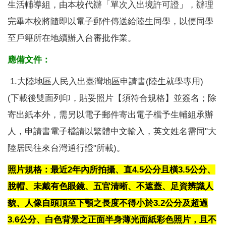
生活輔導組，由本校代辦「單次入出境許可證」，辦理
完畢本校將隨即以電子郵件傳送給陸生同學，以便同學
至戶籍所在地續辦入台審批作業。
應備文件：
1.大陸地區人民入出臺灣地區申請書(陸生就學專用)
(下載後雙面列印，貼妥照片【須符合規格】並簽名；除
寄出紙本外，需另以電子郵件寄出電子檔予生輔組承辦
人，申請書電子檔請以繁體中文輸入，英文姓名需同"大
陸居民往來台灣通行證"所載)。
照片規格
：最近2年內所拍攝、直4.5公分且橫3.5公分、
脫帽、未戴有色眼鏡、五官清晰、不遮蓋、足資辨識人
貌、人像自頭頂至下顎之長度不得小於3.2公分及超過
3.6公分、白色背景之正面半身薄光面紙彩色照片，且不