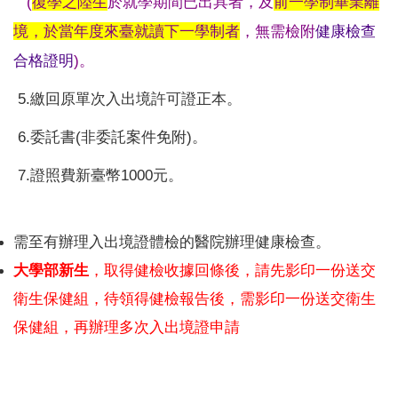
(
復學之陸生
於就學期間已出具者，及
前一學制畢業離
境，於當年度來臺就讀下一學制者
，無需檢附
健康檢查
合格證明
)。
5.繳回原單次入出境許可證正本。
6.委託書(非委託案件免附)。
7.證照費新臺幣1000元。
。
需至有辦理入出境證體檢的醫院辦理健康檢查
大學部新生
，取得健檢收據回條後，請先影印一份送交
衛生保健組，待領得健檢報告後，需影印一份送交衛生
保健組，再辦理多次入出境證申請