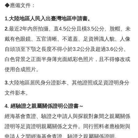
◆應備文件：
1.
大陸地區人民入出臺灣地區申請書。
2.
最近2年內所拍攝、直4.5公分且橫3.5公分、脫帽、未
戴有色眼鏡、五官清晰、不遮蓋、足資辨識人貌、人像
自頭頂至下顎之長度不得小於3.2公分及超過3.6公分、
白色背景之正面半身薄光面紙彩色照片，且不得修改或
使用合成照片。
3.
大陸地區居民身分證影本、其他證照或足資證明身分
文件影本。
4.
經驗證之親屬關係證明公證書～
經海基會查證、驗證之申請人與探親對象間之親屬關係
證明等足資證明親屬關係之文件。同行照料者應檢附與
申請人之間經海基會查證、驗證之親屬關係證明。