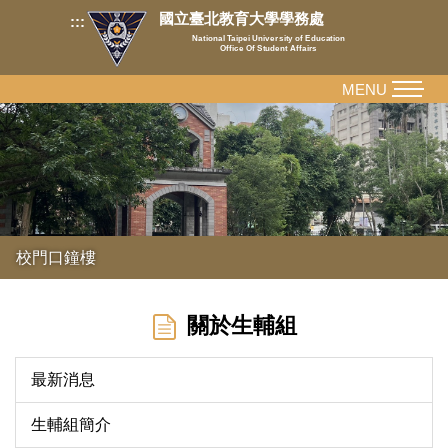
跳
國立臺北教育大學學務處
:::
到
National Taipei University of Education
Office Of Student Affairs
主
要
MENU
內
容
區
校門口鐘樓
關於生輔組
最新消息
生輔組簡介