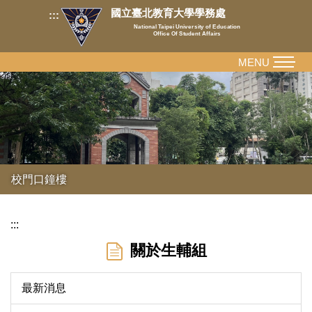
跳
國立臺北教育大學學務處
:::
到
National Taipei University of Education
Office Of Student Affairs
主
要
MENU
內
容
區
校門口鐘樓
:::
關於生輔組
最新消息