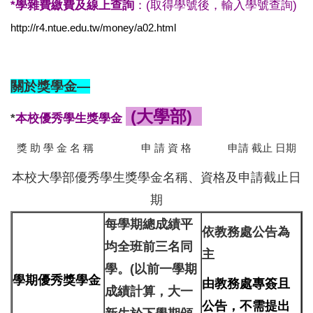
*學
雜費繳費及線上查詢
：(取得學號後，輸入學號查詢)
http://r4.ntue.edu.tw/money/a02.html
關於獎學金—
(大學部)
*
本校優秀學生獎學金
獎 助 學 金 名 稱 申 請 資 格 申請 截止 日期
本校大學部優秀學生獎學金名稱、資格及申請截止日
期
每學期總成績平
依教務處公告為
均全班前三名同
主
學。(以前一學期
學期優秀獎學金
由
教務處專簽且
成績計算，大一
公告
，
不需提出