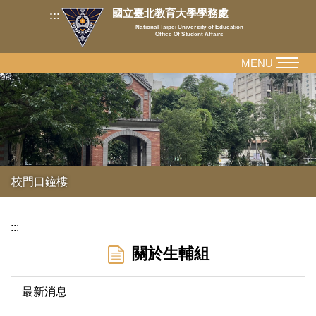
跳
國立臺北教育大學學務處
:::
到
National Taipei University of Education
Office Of Student Affairs
主
要
MENU
內
容
區
校門口鐘樓
:::
關於生輔組
最新消息