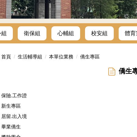
外組
衛保組
心輔組
校安組
體育
首頁
生活輔導組
本單位業務
僑生專區
僑生
保險.工作證
新生專區
居留.出入境
畢業僑生