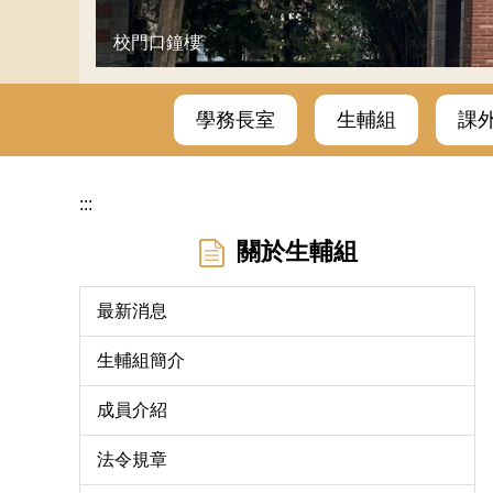
校門口鐘樓
學務長室
生輔組
課
:::
關於生輔組
最新消息
生輔組簡介
成員介紹
法令規章