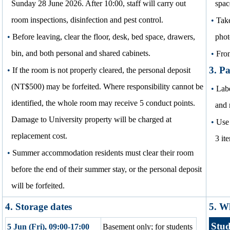
Sunday 28 June 2026. After 10:00, staff will carry out
spac
room inspections, disinfection and pest control.
•
Take
•
Before leaving, clear the floor, desk, bed space, drawers,
phot
bin, and both personal and shared cabinets.
•
Fron
3. Pa
•
If the room is not properly cleared, the personal deposit
(NT$500) may be forfeited. Where responsibility cannot be
•
Labe
identified, the whole room may receive 5 conduct points.
and 
Damage to University property will be charged at
•
Use
replacement cost.
3 it
•
Summer accommodation residents must clear their room
before the end of their summer stay, or the personal deposit
will be forfeited.
4. Storage dates
5. W
Stud
5 Jun (Fri), 09:00-17:00
Basement only; for students