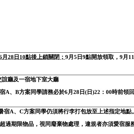
6
月
28
日
10
點後上鎖關閉；
9
月
5
日
9
點開放領取，
9
月
1
交誼廳及一宿地下室大廳
宿
A
、
B
方案同學請務必於
6
月
28
日
(
日
)22
：
00
時前領
暑宿
A
、
C
方案同學仍須將行李打包放至上述指定地點
超過期限物品，視同廢棄物處理，違規者亦須
愛宿服