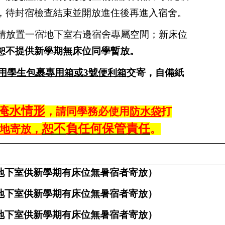
，待封宿檢查結束並開放進住後再進入宿舍。
請放置一宿地下室右邊宿舍專屬空間；新床位
恕不提供新學期無床位同學暫放。
用學生包裹專用箱或
3
號便利箱
交寄，自備紙
淹水情形
，請同學務必使用
防水袋
打
恕不負任何保管責任
地寄放，
。
地下室供新學期有床位無暑宿者寄放）
地下室供新學期有床位無暑宿者寄放）
地下室供新學期有床位無暑宿者寄放）