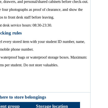
e, drawers, and personal/shared cabinets before check-out.
 four photographs as proof of clearance, and show the
os to front desk staff before leaving.
t desk service hours: 08:30-23:30.
cking rules
l every stored item with your student ID number, name,
mobile phone number.
 waterproof bags or waterproof storage boxes. Maximum:
ems per student. Do not store valuables.
here to store belongings
ent group
Storage location