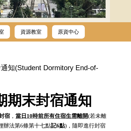
室
資源教室
原資中心
ent Dormitory End-of-
期期末封宿通知
封宿
，
當日
10
時前所有住宿生需離開
(
若未離
理辦法第
6
條第十七點
記
6
點
)
，隨即進行封宿