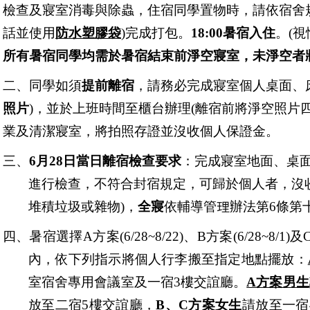
檢查及寢室消毒與除蟲，住宿同
學置物時，請依宿舍
話並使用
防水塑膠袋
)
完成打包。
18:00
暑宿入住
。
(
視
所有暑宿同學均需於暑宿結束前淨空寢室，未淨空者
二、同學如須
提前離宿
，
請務必完成寢室個人桌面、
照片
)
，並於上班時間至櫃台辦理
(
離宿前將淨空照片
業及清潔寢室，將拍照存證並沒收個人保證金。
三、
6
月
28
日當日離宿檢查要求
：
完成寢室
地面
、桌
進行檢查，不符合封宿規定，可歸於個人者，沒
堆積垃圾或雜物
)
，
全寢
依輔導管理辦法第
6
條第
四、暑宿選擇
A
方案
(6/28~8/22)
、
B
方案
(6/28~8/1)
及
內，依下列指示將個人行李搬至指定地點擺放：
室宿舍專用會議室及一宿
3
樓交誼廳。
A
方案男生
放至二宿
5
樓交誼廳，
B
、
C
方案女生
請放至一宿