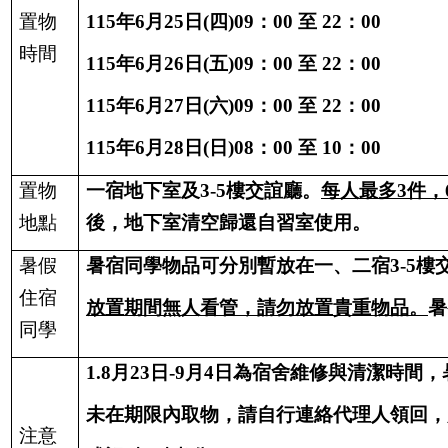
置物
115
年
6
月
25
日
(
四
)09
：
00
至
22
：
00
時間
115
年
6
月
26
日
(
五
)09
：
00
至
22
：
00
115
年
6
月
27
日
(
六
)09
：
00
至
22
：
00
115
年
6
月
28
日
(
日
)08
：
00
至
10
：
00
置物
一宿地下室及
3-5
樓交誼廳。
每人最多
3
件，
地點
後，地下室清空歸還自習室使用。
暑假
暑宿同學物品可分別暫放在一、二宿
3-5
樓
住宿
放置期間無人看管，請勿放置貴重物品。
暑
同學
1.8
月
23
日
-9
月
4
日為宿舍維修與清潔時間，
未在期限內取物，請自行連絡代理人領回，
注意