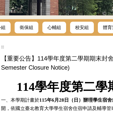
外組
衛保組
心輔組
校安組
體育
:::
【重要公告】114學年度第二學期期末封舍通知(Stud
Semester Closure Notice)
114
學年度第二學
一、本學期計畫於
115
年
6
月
28
日（日）辦理學生宿舍
開，依國立臺北教育大學學生宿舍住宿申請及輔導管