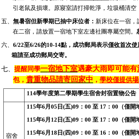
引老鼠及損壞。原寢室請打掃乾淨，垃圾桶清空
五、
無暑宿但新學期已抽中床位者：
新床位在一宿，
在二宿，請放置一宿地下室左邊社團專屬空間。
六、
6/22
至
6/26
的
10-14
點，
成功郵局表示
僅收首次使
箱請至成功郵局交寄。
一
宿地下室
遇豪大雨即可能有
七、
提醒同學
貴重物品請寄回家中
包，
，
學校僅提供場
114
學年度第二學期學生宿舍封宿置物公告
115
年
6
月
05
日
(
五
)09
：
00
至
17
：
00
（僅開
115
年
6
月
12
日
(
五
)09
：
00
至
17
：
00
（僅開
115
年
6
月
18
日
(
四
)09
：
00
至
16
：
00
（僅開
宿舍