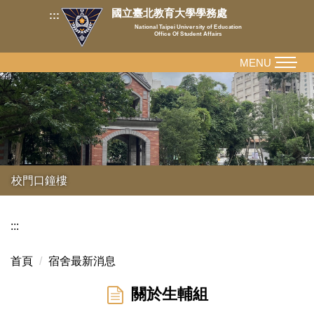
跳
國立臺北教育大學學務處
:::
到
National Taipei University of Education
Office Of Student Affairs
主
要
MENU
內
容
區
校門口鐘樓
:::
首頁
宿舍最新消息
關於生輔組