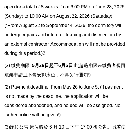
open for a total of 8 weeks, from 6:00 PM on June 28, 2026
(Sunday) to 10:00 AM on August 22, 2026 (Saturday).
(*From August 22 to September 4, 2026, the dormitory will
undergo repairs and internal cleaning and disinfection by
an external contractor. Accommodation will not be provided
during this period.)2
(2) 繳費期限:
5
月29日起至6月5日止
(超過期限未繳費者視同
放棄申請且不會安排床位，不再另行通知!)
(2) Payment deadline: From May 26 to June 5. (If payment
is not made by the deadline, the application will be
considered abandoned, and no bed will be assigned. No
further notice will be given!)
(3)床位公告:床位將於 6 月 10 日下午 17:00 後公告。另若疫