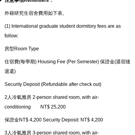
注意事項
Reminders
：
外籍研究生宿舍費用如下表。
(1) International graduate student dormitory fees are as
follow:
房型
Room Type
住宿費
(
每學期
) Housing Fee (Per Semester)
保證金
(
退宿後
退還
)
Security Deposit (Refundable after check out)
2
人冷氣雅房
2-person shared room, with air-
conditioning NT$ 25,200
保證金
NT$ 4,200 Security Deposit: NT$ 4,200
3
人冷氣雅房
3-person shared room, with air-