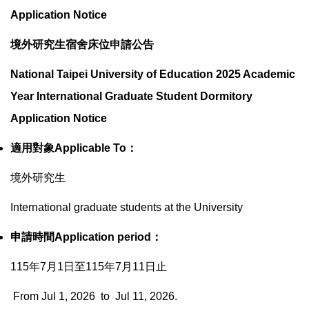
Application Notice
境外研究生宿舍床位申請公告
National Taipei University of Education 2025 Academic
Year International Graduate Student Dormitory
Application Notice
適用對象
Applicable To
：
境外研究生
International graduate students at the University
申請時間
Application period
：
115
年
7
月
1
日至
115
年
7
月
11
日止
From Jul 1, 2026 to Jul 11, 2026.