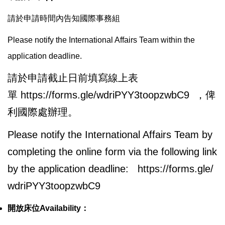
請於申請時間內告知國際事務組
Please notify the International Affairs Team within the
application deadline.
請於申請截止日前填寫線上表
單
https://forms.gle/
wdriPYY3toopzwbC9
，俾
利國際處辦理。
Please notify the International Affairs Team by
completing the online form via the following link
by the application deadline:
https://forms.gle/
wdriPYY3toopzwbC9
開放床位
Availability
：