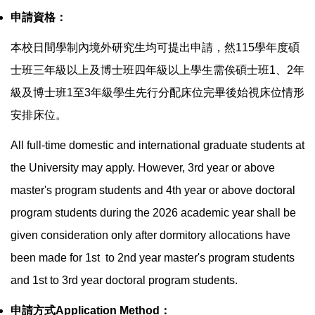
申請資格：
本校日間學制內境外研究生均可提出申請，然
115
學年度碩
士班三年級以上及博士班四年級以上學生需俟碩士班
1
、
2
年
級及博士班
1
至
3
年級學生先行分配床位完畢後始視床位情形
安排床位。
All full-time domestic and international graduate students at
the University may apply. However, 3rd year or above
master's program students and 4th year or above doctoral
program students during the 2026 academic year shall be
given consideration only after dormitory allocations have
been made for 1st to 2nd year master's program students
and 1st to 3rd year doctoral program students.
申請方式
Application Method
：