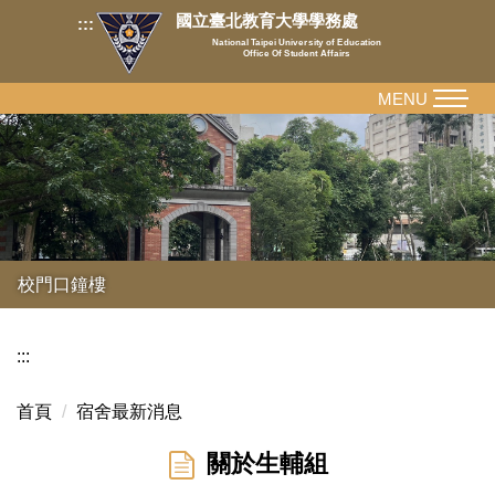
跳
國立臺北教育大學學務處
:::
到
National Taipei University of Education
Office Of Student Affairs
主
要
MENU
內
容
區
校門口鐘樓
:::
首頁
宿舍最新消息
關於生輔組