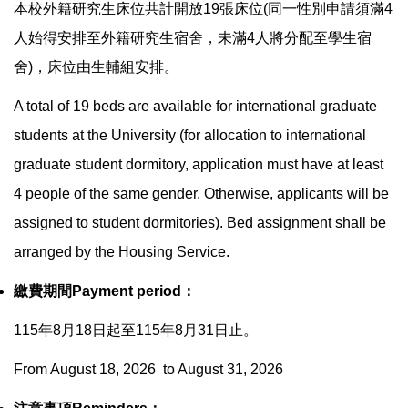
本校外籍研究生床位共計開放
19
張床位
(
同一性別申請須滿
4
人始得安排至外籍研究生宿舍，未滿
4
人將分配至學生宿
舍
)
，床位由生輔組安排。
A total of 19 beds are available for international graduate
students at the University (for allocation to international
graduate student dormitory, application must have at least
4 people of the same gender. Otherwise, applicants will be
assigned to student dormitories). Bed assignment shall be
arranged by the Housing Service.
繳費期間
Payment period
：
115
年
8
月
18
日起至
115
年
8
月
31
日止。
From August 18, 2026 to August 31, 2026