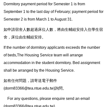
Dormitory payment period for Semester 1 is from
September 1 to the last day of February; payment period for
Semester 2 is from March 1 to August 31.
如申請宿舍人數超過床位人數，將由生輔組安排入住學生宿
舍，床位由生輔組安排。
If the number of dormitory applicants exceeds the number
of beds,The Housing Service team will arrange
accommodation in the student dormitory. Bed assignment
shall be arranged by the Housing Service.
如有任何問題，請寄送電子郵件
(dorm83366@tea.ntue.edu.tw)
詢問。
For any questions, please enquire send an email
(dorm83366@tea.ntue.edu.tw).