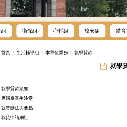
外組
衛保組
心輔組
校安組
體育
首頁
生活輔導組
本單位業務
就學貸款
就學
就學貸款須知
應屆畢業生注意
就貸辦法與要點
就貸申請網址