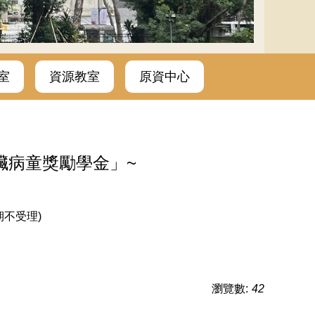
室
資源教室
原資中心
臟病童獎勵學金」~
期不受理)
瀏覽數:
42