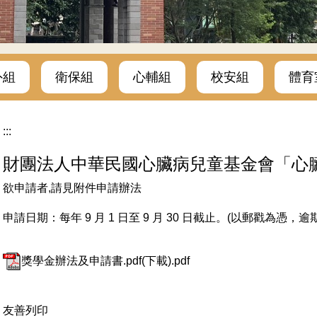
外組
衛保組
心輔組
校安組
體育
:::
財團法人中華民國心臟病兒童基金會「心
欲申請者,請見附件申請辦法
申請日期：每年 9 月 1 日至 9 月 30 日截止。(以郵戳為憑，逾
獎學金辦法及申請書.pdf(下載).pdf
友善列印