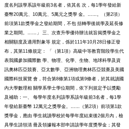
度名列該學系該年級前3名者，依其名 次，每1學年發給新
臺幣20萬元、10萬元、5萬元之獎學 金。……。（第2項）
前項第1款獎學金之發給期間，不包 括轉學後就學及延長修
業之期間。……」 三、次查升學優待辦法就旨揭獎學金之
相關額度及適用對象等 規定，係於111年10月28日修正發
布，其第11條規定： 「（第1項）高級中等教育階段學生代
表我國參加國際數 學、物理、化學、生物、地球科學及資
訊奧林匹亞競賽、亞太數學、亞洲物理奧林匹亞競賽及美國
國際科技展覽 會，符合第8條第1項或第9條者，於其就讀國
內大學數理相 關學系學士學位期間，依下列規定予以獎勵
及補助：一、 每學年度名列該學系該年級前3名者，每1學
年發給新臺幣 12萬元之獎學金。……（第2項）前項第1款
獎學金，應由 學生就讀學校於每學年度結束後2個月內，檢
具學生請領清 冊及領據報本部申請該學年度獎學金；其發