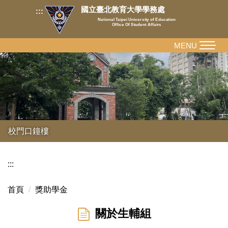
跳
國立臺北教育大學學務處
:::
到
National Taipei University of Education
Office Of Student Affairs
主
要
MENU
內
容
區
校門口鐘樓
:::
首頁
獎助學金
關於生輔組