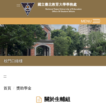
跳
國立臺北教育大學學務處
:::
到
National Taipei University of Education
Office Of Student Affairs
主
要
MENU
內
容
區
校門口鐘樓
:::
首頁
獎助學金
關於生輔組