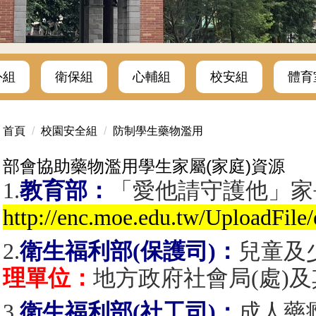
外組
衛保組
心輔組
校安組
體育
首頁
校園安全組
防制學生藥物濫用
部會協助藥物濫用學生家屬(家庭)資源
1.
教育部：
「愛他請守護他」家
http://enc.moe.edu.tw/UploadFi
2.
衛生福利部(保護司)：
兒童及
理單位：
地方政府社會局(處)
3.
衛生福利部(社工司)：
成人藥