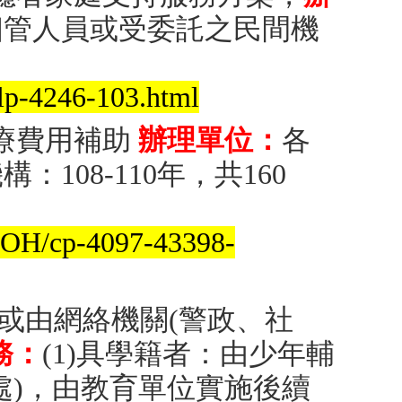
個管人員或受委託之民間機
lp-4246-103.html
療費用補助
辦理單位：
各
108-110年，共160
AOH/cp-4097-43398-
或由網絡機關(警政、社
務：
(1)具學籍者：由少年輔
處)，由教育單位實施後續