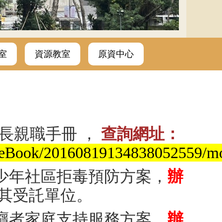
室
資源教室
原資中心
長親職手冊 ，
查詢網址：
le/eBook/20160819134838052559/mo
少年社區拒毒預防方案，
辦
及其受託單位。
癮者家庭支持服務方案，
辦