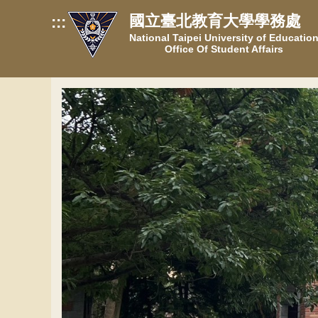
跳
國立臺北教育大學學務處
:::
到
National Taipei University of Educatio
主
Office Of Student Affairs
要
內
容
區