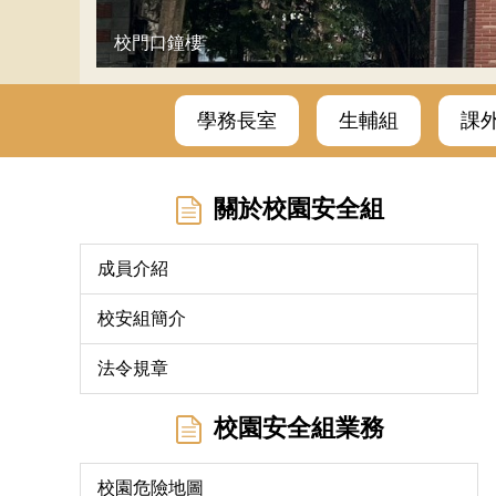
校門口鐘樓
學務長室
生輔組
課
關於校園安全組
成員介紹
校安組簡介
法令規章
校園安全組業務
校園危險地圖