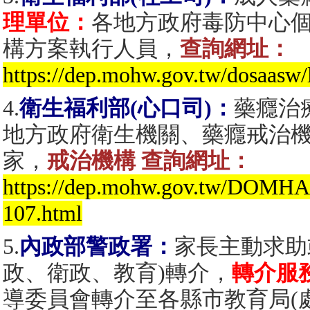
理單位：
各地方政府毒防中心
構方案執行人員，
查詢網址：
https://dep.mohw.gov.tw/dosaasw/
4.
衛生福利部(心口司)：
藥癮治
地方政府衛生機關、藥癮戒治機構：
家，
戒治機構 查詢網址：
https://dep.mohw.gov.tw/DOMH
107.html
5.
內政部警政署：
家長主動求助
政、衛政、教育)轉介，
轉介服
導委員會轉介至各縣市教育局(