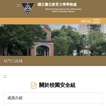
跳
國立臺北教育大學學務處
:::
到
National Taipei University of Education
Office Of Student Affairs
主
要
MENU
內
容
區
校門口鐘樓
:::
關於校園安全組
成員介紹