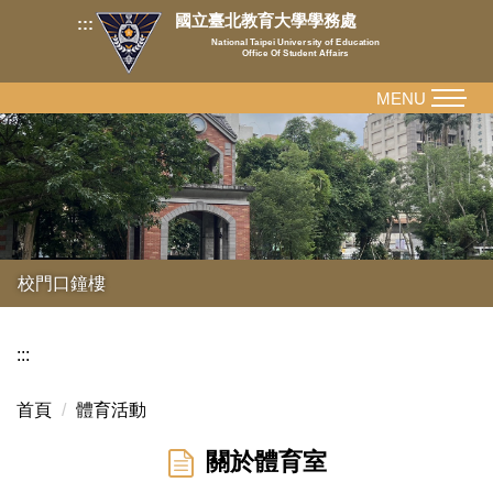
跳
國立臺北教育大學學務處
:::
到
National Taipei University of Education
Office Of Student Affairs
主
要
MENU
內
容
區
校門口鐘樓
:::
首頁
體育活動
關於體育室