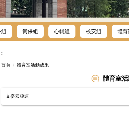
外組
衛保組
心輔組
校安組
體育
:::
首頁
體育室活動成果
體育室活
文姿云亞運