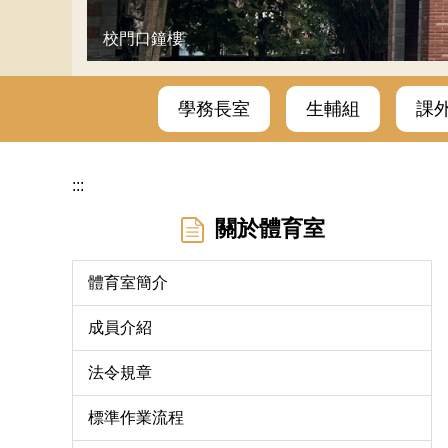
校門口鐘樓
學務長室
生輔組
課
:::
關於體育室
體育室簡介
成員介紹
法令規章
標準作業流程