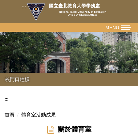
跳
國立臺北教育大學學務處
:::
到
National Taipei University of Education
Office Of Student Affairs
主
要
MENU
內
容
區
校門口鐘樓
:::
首頁
體育室活動成果
關於體育室