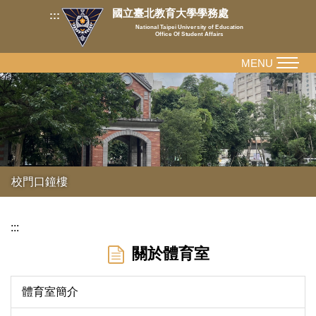
跳
國立臺北教育大學學務處
:::
到
National Taipei University of Education
Office Of Student Affairs
主
要
MENU
內
容
區
校門口鐘樓
:::
關於體育室
體育室簡介