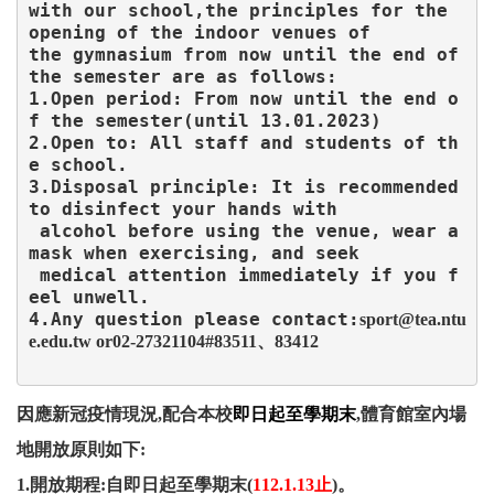
with our school,the principles for the 
opening of the indoor venues of 

the gymnasium from now until the end of 
the semester are as follows:

1.Open period: From now until the end o
f the semester(until 13.01.2023)

2.Open to: All staff and students of th
e school.

3.Disposal principle: It is recommended 
to disinfect your hands with 

 alcohol before using the venue, wear a 
mask when exercising, and seek

 medical attention immediately if you f
eel unwell.

4.Any question please contact:
sport@tea.ntu
e.edu.tw or02-27321104#83511、83412
因應新冠疫情現況,配合本校
即日起至學期末
,體育館室內場
地開放原則如下:
1.開放期程:自即日起至學期末(
112.1.13止
)。