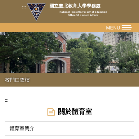
跳
國立臺北教育大學學務處
:::
到
National Taipei University of Education
Office Of Student Affairs
主
要
MENU
內
容
區
校門口鐘樓
:::
關於體育室
體育室簡介