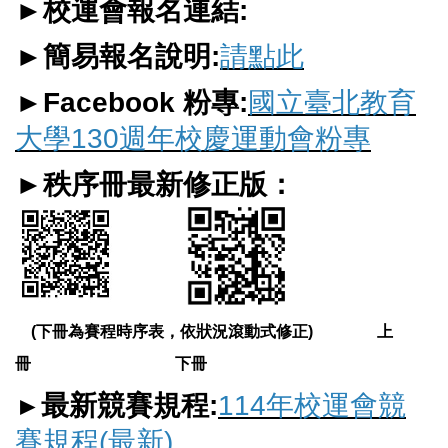
►校運會報名連結
:
►簡易報名說明:
請點此
►Facebook 粉專:
國
立臺北教育
大學130週年校慶運動會粉專
►秩序冊
最新修正版：
(下冊為賽程時序表，依狀況滾動式修正)
上
冊 下冊
最新競賽規程:
114年校運會競
►
賽規程(最新)