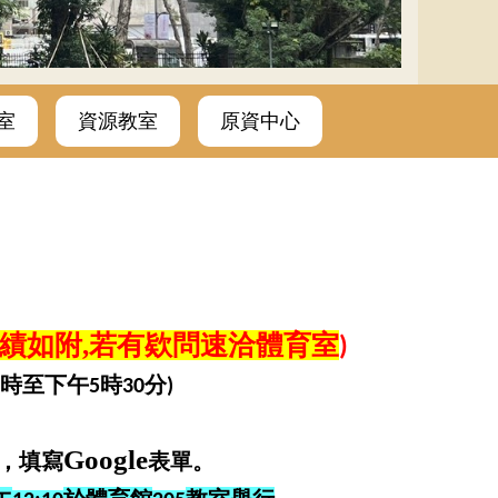
室
資源教室
原資中心
績如附,若有欵問速洽體育室
)
時至下午
時
分
5
30
)
Google
，填寫
表單。