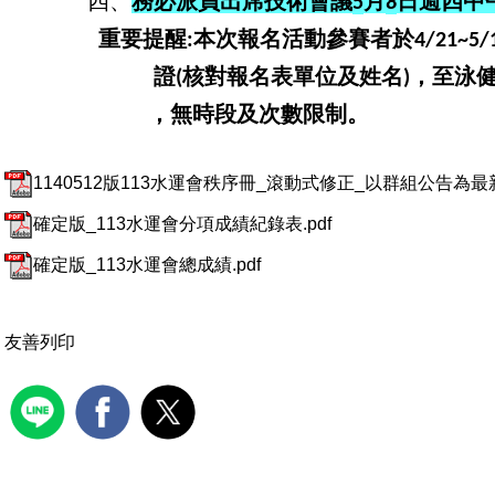
四、
務必派員出席
技術會議
月
日週四中
5
8
重要提醒
本次報名活動參賽者於
:
4/21~5/
證
核對報名表單位及姓名
，至泳
(
)
，無時
段及次數限制。
1140512版113水運會秩序冊_滾動式修正_以群組公告為最新
確定版_113水運會分項成績紀錄表.pdf
確定版_113水運會總成績.pdf
友善列印