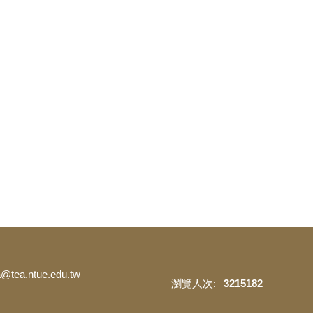
ea.ntue.edu.tw
3
2
1
5
1
8
2