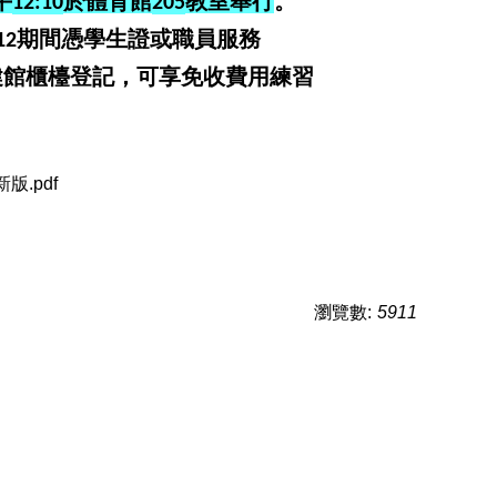
午
於體育館
教室舉行
。
12:10
205
期間憑學生證或職員服務
12
健館櫃檯登記，可享免收費用練習
版.pdf
瀏覽數:
5911