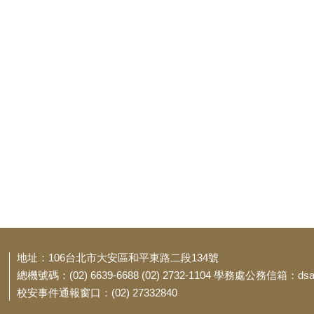
地址：106台北市大安區和平東路二段134號
總機號碼：(02) 6639-6688 (02) 2732-1104 學務處公務信箱：dsa@t
校安事件通報窗口：(02) 27332840