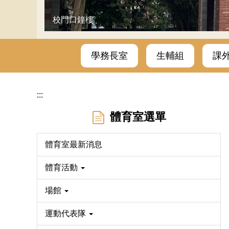
校門口鐘樓
學務長室
生輔組
課
:::
體育室選單
體育室最新消息
體育活動
場館
運動代表隊