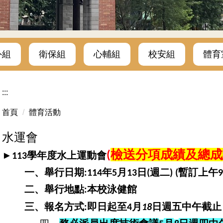
外組
衛保組
心輔組
校安組
體育
:::
首頁
體育活動
水運會
檢送分項成績及總成
(
►
學年度水上運動會
113
一、舉行日期
年
月
日
週二
暫訂上午
:
114
5
13
(
) (
9
二、舉行地點
本校泳健館
:
三、報名方式
即日起至
月
日週五中午截止
:
4
18