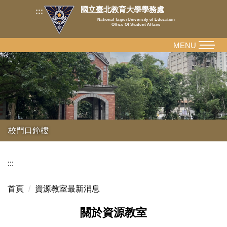
跳
國立臺北教育大學學務處
:::
到
National Taipei University of Education
Office Of Student Affairs
主
要
MENU
內
容
區
校門口鐘樓
:::
首頁
資源教室最新消息
關於資源教室