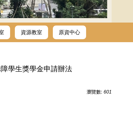
室
資源教室
原資中心
聽障學生獎學金申請辦法
瀏覽數:
601