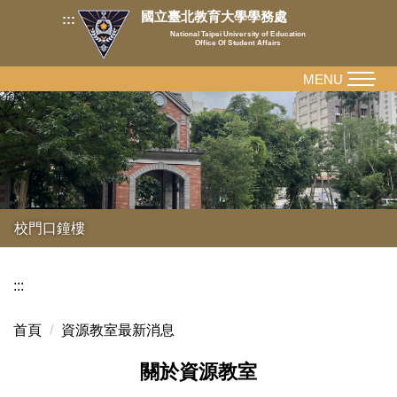
跳
國立臺北教育大學學務處
:::
到
National Taipei University of Education
Office Of Student Affairs
主
要
MENU
內
容
區
校門口鐘樓
:::
首頁
資源教室最新消息
關於資源教室