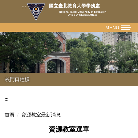
跳
國立臺北教育大學學務處
:::
到
National Taipei University of Education
Office Of Student Affairs
主
要
MENU
內
容
區
校門口鐘樓
:::
首頁
資源教室最新消息
資源教室選單