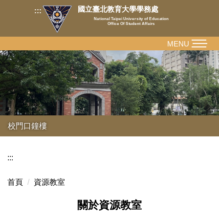
跳
國立臺北教育大學學務處
:::
到
National Taipei University of Education
Office Of Student Affairs
主
要
MENU
內
容
區
校門口鐘樓
:::
首頁
資源教室
關於資源教室