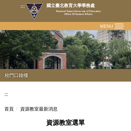
跳
國立臺北教育大學學務處
:::
到
National Taipei University of Education
Office Of Student Affairs
主
要
MENU
內
容
區
校門口鐘樓
:::
首頁
資源教室最新消息
資源教室選單