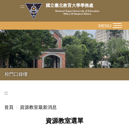
跳
國立臺北教育大學學務處
:::
到
National Taipei University of Education
Office Of Student Affairs
主
要
MENU
內
容
區
校門口鐘樓
:::
首頁
資源教室最新消息
資源教室選單