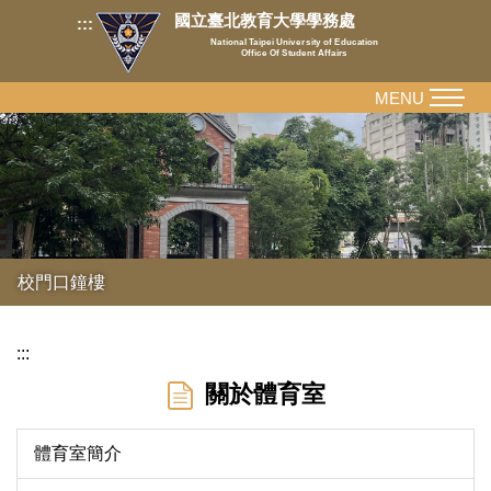
跳
國立臺北教育大學學務處
:::
到
National Taipei University of Education
Office Of Student Affairs
主
要
MENU
內
容
區
校門口鐘樓
:::
關於體育室
體育室簡介