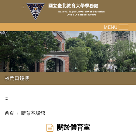
跳
國立臺北教育大學學務處
:::
到
National Taipei University of Education
Office Of Student Affairs
主
要
MENU
內
容
區
校門口鐘樓
:::
首頁
體育室場館
關於體育室