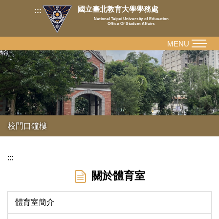
跳
國立臺北教育大學學務處
:::
到
National Taipei University of Education
Office Of Student Affairs
主
要
MENU
內
容
區
校門口鐘樓
:::
關於體育室
體育室簡介