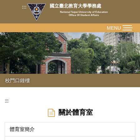
跳
國立臺北教育大學學務處
:::
到
National Taipei University of Education
Office Of Student Affairs
主
要
MENU
內
容
區
校門口鐘樓
:::
關於體育室
體育室簡介