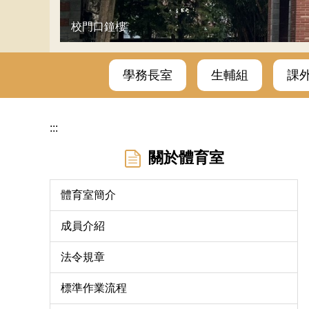
校門口鐘樓
學務長室
生輔組
課
:::
關於體育室
體育室簡介
成員介紹
法令規章
標準作業流程