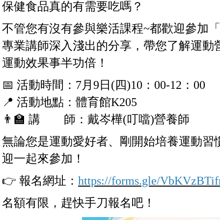
保健食品真的有需要吃嗎？
不管您有沒有參與樂活課程~都歡迎參加
專業講師深入淺出的分享，帶您了解運動
運動效果事半功倍！
📅 活動時間：7月9日(四)10：00-12：00
📍 活動地點：體育館K205
👨‍🏫 講 師：戴岑樺(叮噹)營養師
無論您是運動愛好者、剛開始培養運動習
迎一起來參加！
👉 報名網址：
https://forms.gle/VbKVzBTi
名額有限，趕快手刀報名吧！