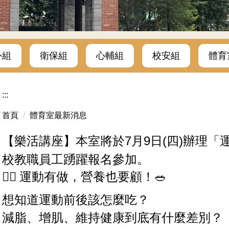
外組
衛保組
心輔組
校安組
體育
:::
首頁
體育室最新消息
【樂活講座】本室將於7月9日(四)辦理
校教職員工踴躍報名參加。
🏃‍♀️ 運動有做，營養也要顧！🥗
想知道運動前後該怎麼吃？
減脂、增肌、維持健康到底有什麼差別？