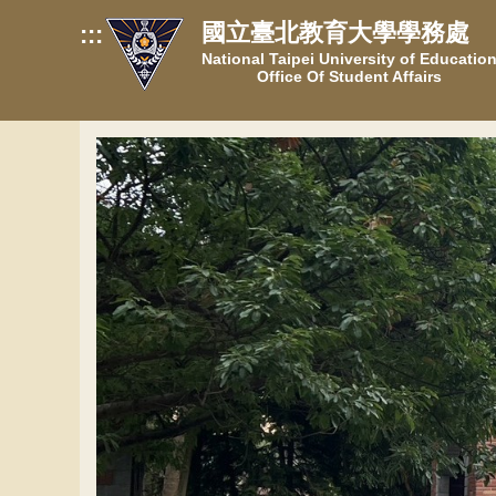
跳
國立臺北教育大學學務處
:::
到
National Taipei University of Educatio
主
Office Of Student Affairs
要
內
容
區