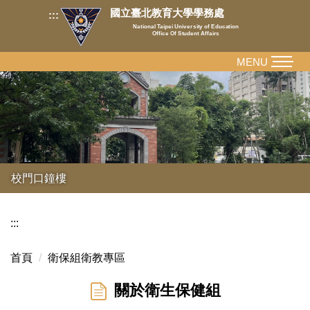
跳
國立臺北教育大學學務處
:::
到
National Taipei University of Education
Office Of Student Affairs
主
要
MENU
內
容
區
校門口鐘樓
:::
首頁
衛保組衛教專區
關於衛生保健組