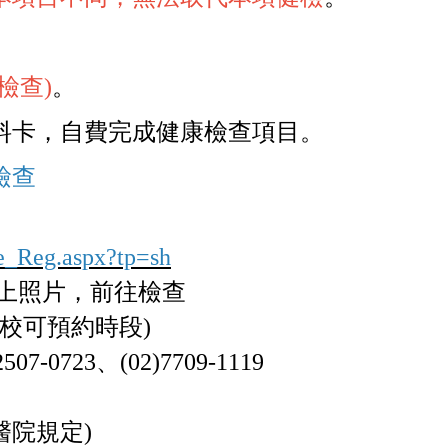
檢查)
。
料卡
，自費完成健康檢查項目。
檢查
ne_Reg.aspx?tp=sh
且貼上照片，前往檢查
本校可預約時段)
723、(02)7709-1119
醫院規定)