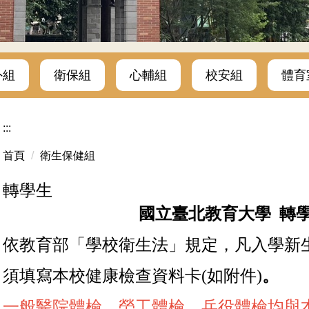
外組
衛保組
心輔組
校安組
體育
:::
首頁
衛生保健組
轉學生
國立臺北教育大學 轉學
依教育部「學校衛生法」規定，凡入學新
須填寫本校
健康檢查資料卡
(如附件)
。
一般醫院體檢、勞工體檢、兵役體檢均與