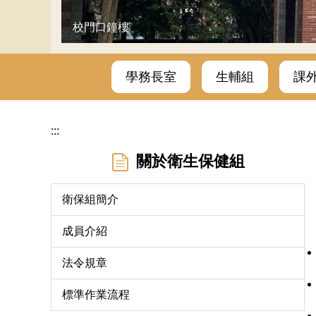
校門口鐘樓
學務長室
生輔組
課
:::
關於衛生保健組
衛保組簡介
成員介紹
法令規章
標準作業流程