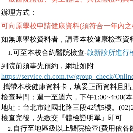
辦理方式：
可
向原學校申請健康資料(須符合一年
內之
如無原學校資料者，請帶
本校健康檢查資
可至
本校合約醫院檢查-
啟新診所進行
到院前須事先預約，網址如附
https://service.ch.com.tw/group_check/Onli
​​​​​​攜帶本校健康資料卡，填妥正面資料
檢查時間：週一至週六，下午1:00~4:00(
地址：台北市建國北路三段42號5樓。(02)2507-0
檢查完後，先繳交『體檢證明單』即可
自行至地區級以上醫院檢查(費用依各