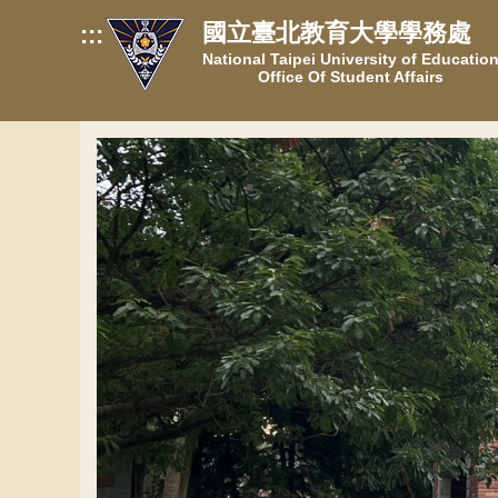
跳
國立臺北教育大學學務處
:::
到
National Taipei University of Educatio
主
Office Of Student Affairs
要
內
容
區