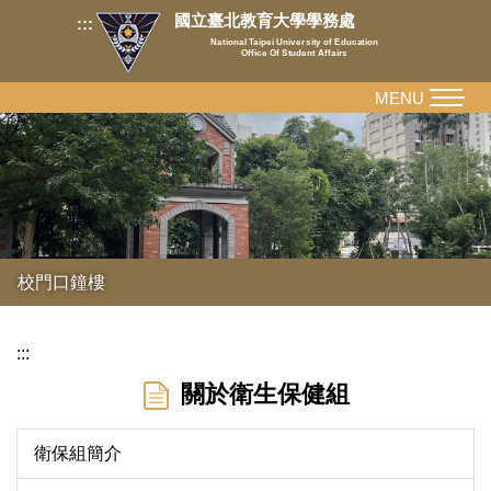
跳
國立臺北教育大學學務處
:::
到
National Taipei University of Education
Office Of Student Affairs
主
要
MENU
內
容
區
校門口鐘樓
:::
關於衛生保健組
衛保組簡介