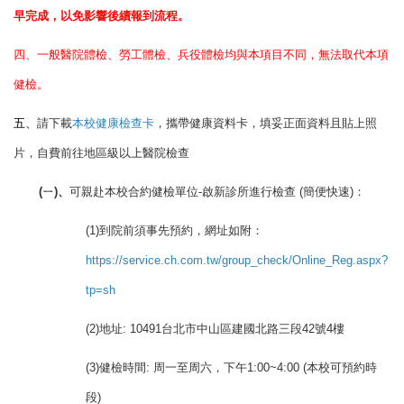
早完成，以免影響後續報到流程
。
四、一般醫院體檢、勞工體檢、
兵役體檢
均與本項目不同，無法取代本項
健檢。
五、
請下載
本校健康檢查卡
，攜帶健康資料卡，填妥正面資料且貼上照
片，自費前往地區級以上醫院檢查
(ㄧ)、
可親赴本校合約健檢單位-啟新診所進行檢查 (簡便快速)：
(1)到院前須事先預約，網址如附：
https://service.ch.com.tw/group_check/Online_Reg.aspx?
tp=sh
(2)地址: 10491台北市中山區建國北路三段42號4樓
(3)健檢時間: 周一至周六，下午1:00~4:00 (本校可預約時
段)