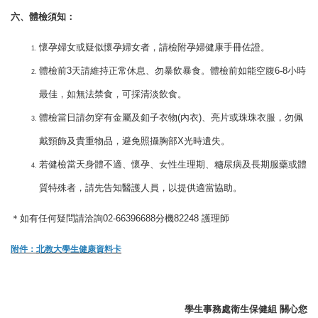
六、體檢須知：
懷孕婦女或疑似懷孕婦女者，請檢附孕婦健康手冊佐證。
體檢前3天請維持正常休息、勿暴飲暴食。體檢前如能空腹6-8小時
最佳，如無法禁食，可採清淡飲食。
體檢當日請勿穿有金屬及釦子衣物(內衣)、亮片或珠珠衣服，勿佩
戴頸飾及貴重物品，避免照攝胸部X光時遺失。
若健檢當天身體不適、懷孕、女性生理期、糖尿病及長期服藥或體
質特殊者，請先告知醫護人員，以提供適當協助。
＊如有任何疑問請洽詢02-66396688分機82248 護理師
附件：
北教大學生健康資料卡
學生事務處衛生保健組 關心您