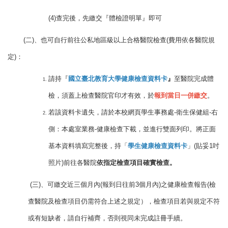
(4)查完後，先繳交『體檢證明單』即可
​
(二)、也
可自行前往公私地區級以上合格醫院檢查
(費用依各醫院規
定)
：
請持『
國立臺北教育大學健康檢查資料卡
』
至醫院完成體
檢，須蓋上檢查醫院官印才有效，於
報到當日一併繳交
。
若該資料卡遺失，請於本校網頁學生事務處-衛生保健組-右
側：本處室業務-健康檢查下載，並進行雙面列印。將正面
基本資料填寫完整後，持「
學生健康檢查資料卡
」(貼妥1吋
照片)前往各醫院
依指定檢查項目確實檢查。
(三)、可繳交近三個月內(報到日往前3個月內)之健康檢查報告(檢
查醫院及檢查項目仍需符合上述之規定），檢查項目若與規定不符
或有短缺者，請自行補齊，否則視同未完成註冊手續。