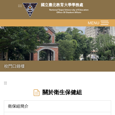
跳
國立臺北教育大學學務處
:::
到
National Taipei University of Education
Office Of Student Affairs
主
要
MENU
內
容
區
校門口鐘樓
:::
關於衛生保健組
衛保組簡介