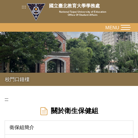
跳
國立臺北教育大學學務處
:::
到
National Taipei University of Education
Office Of Student Affairs
主
要
MENU
內
容
區
校門口鐘樓
:::
關於衛生保健組
衛保組簡介